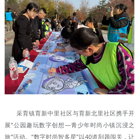
采育镇育新中里社区与育新北里社区携手开
展“公园趣玩数字创想—青少年时尚小镇沉浸之
旅”活动。“数字时尚智多星”以40道刮题闯关，让