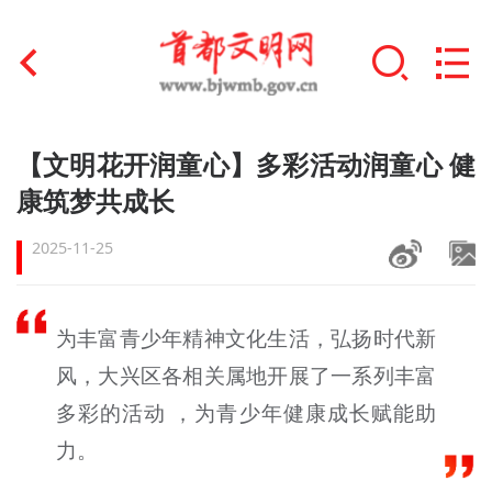
首页
【文明花开润童心】多彩活动润童心 健
+
康筑梦共成长
文明创建
2025-11-25
文明实践
+
文明培育
为丰富青少年精神文化生活，弘扬时代新
未成年人思想道德建设
风，大兴区各相关属地开展了一系列丰富
+
榜样人物
多彩的活动 ，为青少年健康成长赋能助
力。
身边好人