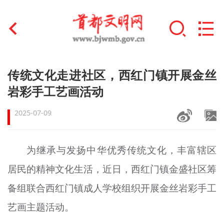
首页
传统文化走进社区，西红门镇开展金丝
+
岩彩手工艺画活动
文明创建
2025-07-09
文明实践
+
文明培育
为继承与发扬中华优秀传统文化，丰富辖区
未成年人思想道德建设
居民的精神文化生活，近日，西红门镇金盛社区筹
+
榜样人物
备组联合西红门镇成人学校组织开展金丝
岩彩
手工
艺
画
主题活动。
身边好人