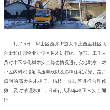
文明评论
北京宣传文化引导基金
宣传思想文化人才
专题
1月15日，房山区西潞街道太平庄西里社区联
+
资料库
合太和佳园物业对辖区树木进行统一修剪。工作人
员对小区绿化树木安全隐患情况进行实地勘察，对
小区内树冠接触高压电线以及影响住宅采光、路灯
照明的高大树木树干、枯枝、分枝等进行合理修
剪，及时清理枝叶，保证行人和车辆正常安全通
行。