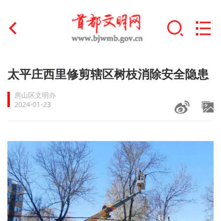
首页
太平庄西里修剪辖区树枝消除安全隐患
+
文明创建
房山区文明办
2024-01-23
文明实践
+
文明培育
未成年人思想道德建设
+
榜样人物
身边好人