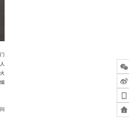
门
人
火
烟
问