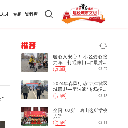
化人才
专题
资料库
推荐
暖心又安心！ 小区爱心接
力车，打通家门口“最后一
百米”
03-27
房山区
2024年春风行动“京津冀区
域联盟—房涞涿”专场招聘
会供岗3000个
03-18
房山区
到消
全国102所！房山这所学校
入选
03-11
房山区