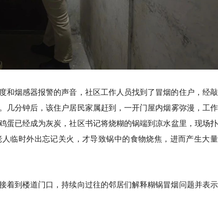
度和烟感器报警的声音，社区工作人员找到了冒烟的住户，经敲
。几分钟后，该住户居民家属赶到，一开门屋内烟雾弥漫，工作
鸡蛋已经成为灰炭，社区书记将烧糊的锅端到凉水盆里，现场扑
老人临时外出忘记关火，才导致锅中的食物烧焦，进而产生大量
接着到楼道门口，持续向过往的邻居们解释糊锅冒烟问题并表示