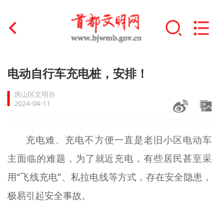
首页
电动自行车充电桩，安排！
+
文明创建
房山区文明办
2024-04-11
文明实践
+
文明培育
充电难、充电不方便一直是老旧小区电动车
主面临的难题，为了就近充电，有些居民甚至采
未成年人思想道德建设
用“飞线充电”、私拉电线等方式，存在安全隐患，
+
榜样人物
极易引起安全事故。
身边好人