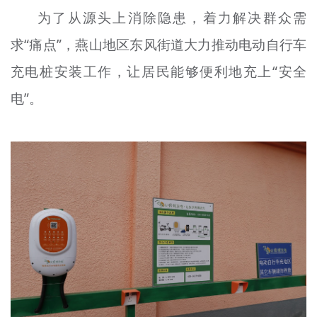
文明评论
为了从源头上消除隐患，着力解决群众需
求“痛点”，燕山地区东风街道大力推动电动自行车
北京宣传文化引导基金
充电桩安装工作，让居民能够便利地充上“安全
宣传思想文化人才
电”。
专题
+
资料库