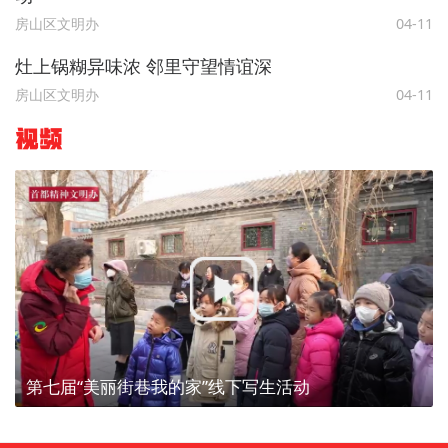
房山区文明办
04-11
灶上锅糊异味浓 邻里守望情谊深
房山区文明办
04-11
视频
第七届“美丽街巷我的家”线下写生活动