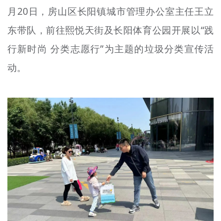
月20日，房山区长阳镇城市管理
办公室主任王立
文明评论
东
带队，前往熙悦天街及长阳体育公园开展以“践
北京宣传文化引导基金
行新时尚 分类志愿行”为主题的垃圾分类宣传活
宣传思想文化人才
动。
专题
+
资料库