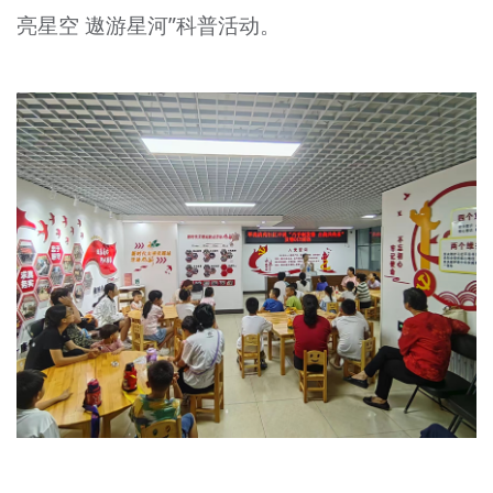
亮星空 遨游星河”科普活动。
文明评论
北京宣传文化引导基金
宣传思想文化人才
专题
+
资料库