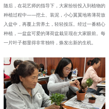
随后，在花艺师的指导下，大家纷纷投入到植物的
文明评论
种植过程中——挖土、装泥，小心翼翼地将薄荷放
北京宣传文化引导基金
入盆中，再覆上营养土，轻轻按压。经过一番精心
宣传思想文化人才
种植，一盆盆可爱的薄荷盆栽呈现在大家眼前。每
专题
一片叶子都显得非常独特，焕发出新的生机。
+
资料库