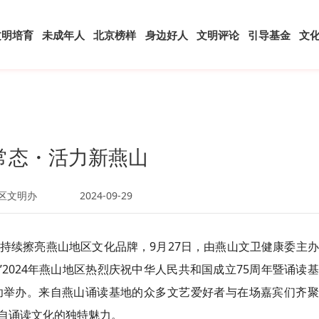
文明培育
未成年人
北京榜样
身边好人
文明评论
引导基金
文
常态・活力新燕山
区文明办
2024-09-29
，持续擦亮燕山地区文化品牌，9月27日，由燕山文卫健康委主
”2024年燕山地区热烈庆祝中华人民共和国成立75周年暨诵读
功举办。来自燕山诵读基地的众多文艺爱好者与在场嘉宾们齐聚
自诵读文化的独特魅力。