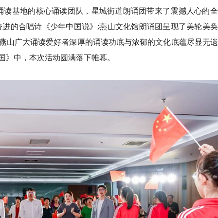
诵读基地的核心诵读团队，星城街道朗诵团带来了震撼人心的全
奋进的合唱诗《少年中国说》;燕山文化馆朗诵团呈现了美轮美
燕山广大诵读爱好者深厚的诵读功底与浓郁的文化底蕴尽显无遗
国》中，本次活动圆满落下帷幕。