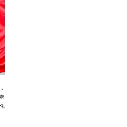
，
，燕
化