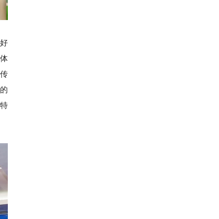
爱好
体
传
的
特