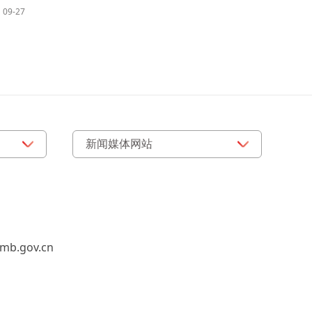
09-27
b.gov.cn