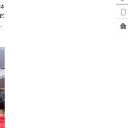
体
奂的
。