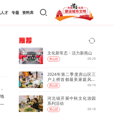
化人才
专题
资料库
推荐
文化新常态・活力新燕山
09-29
房山区
2024年第二季度房山区三
户上榜首都最美家庭风采
展示（三）
09-19
房山区
办，
基地
河北镇开展中秋文化游园
系列活动
一
09-18
房山区