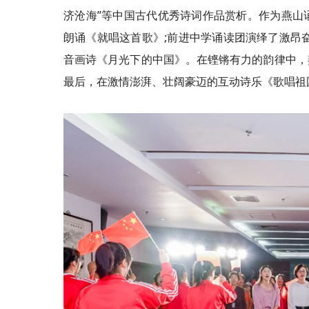
济沧海”等中国古代优秀诗词作品赏析。作为燕山
朗诵《就唱这首歌》;前进中学诵读团演绎了激昂
音画诗《月光下的中国》。在铿锵有力的韵律中，
最后，在激情澎湃、壮阔豪迈的互动诗乐《歌唱祖