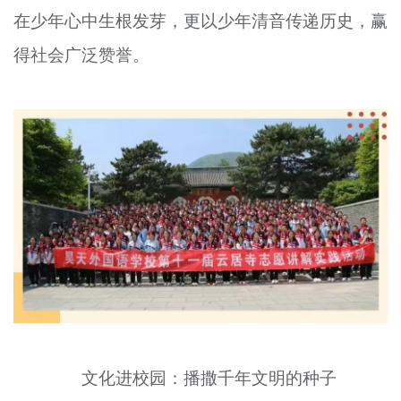
在少年心中生根发芽，更以少年清音传递历史，赢
文明评论
得社会广泛赞誉。
北京宣传文化引导基金
宣传思想文化人才
专题
+
资料库
文化进校园：播撒千年文明的种子