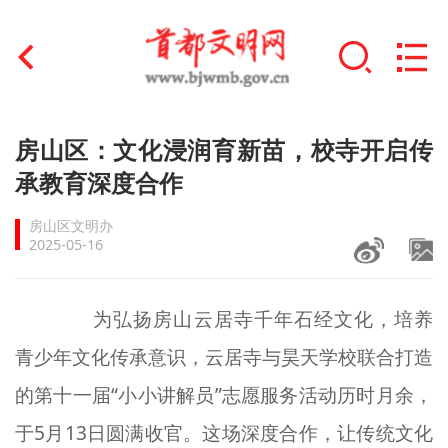
首页
房山区：文化浸润育新苗，校寺开启传
+
承教育深度合作
文明创建
房山区文明办
文明实践
2025-05-16
+
文明培育
为弘扬房山云居寺千年石经文化，培养
未成年人思想道德建设
青少年文化传承意识，云居寺与昊天学校联合打造
+
榜样人物
的第十一届“小小讲解员”志愿服务活动历时月余，
身边好人
于5月13日圆满收官。这场深度合作，让传统文化