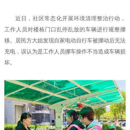
文明评论
近日，社区常态化开展环境清理整治行动，
北京宣传文化引导基金
工作人员对楼栋门口乱停乱放的车辆进行规整挪
宣传思想文化人才
移。居民方大姐发现自家电动自行车被挪动后无法
专题
充电，误认为是工作人员挪车操作不当造成车辆损
+
坏。
资料库