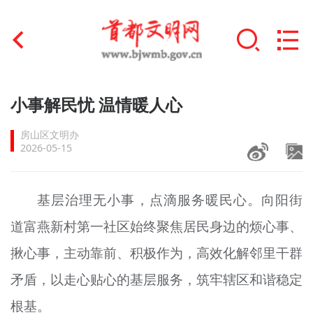
首页
小事解民忧 温情暖人心
+
文明创建
房山区文明办
2026-05-15
文明实践
+
文明培育
基层治理无小事，点滴服务暖民心。向阳街
道富燕新村第一社区始终聚焦居民身边的烦心事、
未成年人思想道德建设
揪心事，主动靠前、积极作为，高效化解邻里干群
+
榜样人物
矛盾，以走心贴心的基层服务，筑牢辖区和谐稳定
身边好人
根基。