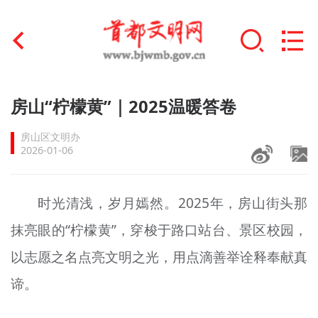
首页
房山“柠檬黄”｜2025温暖答卷
+
文明创建
房山区文明办
2026-01-06
文明实践
+
文明培育
时光清浅，岁月嫣然。2025年，房山街头那
抹亮眼的“柠檬黄”，穿梭于路口站台、景区校园，
未成年人思想道德建设
以志愿之名点亮文明之光，用点滴善举诠释奉献真
+
榜样人物
谛。
身边好人