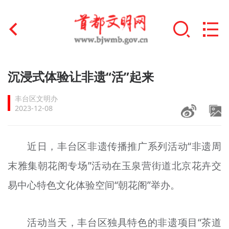
首页
沉浸式体验让非遗“活”起来
+
文明创建
丰台区文明办
2023-12-08
文明实践
+
文明培育
近日，丰台区非遗传播推广系列活动“非遗周
末雅集朝花阁专场”活动在玉泉营街道北京花卉交
未成年人思想道德建设
易中心特色文化体验空间“朝花阁”举办。
+
榜样人物
身边好人
活动当天，丰台区独具特色的非遗项目“茶道