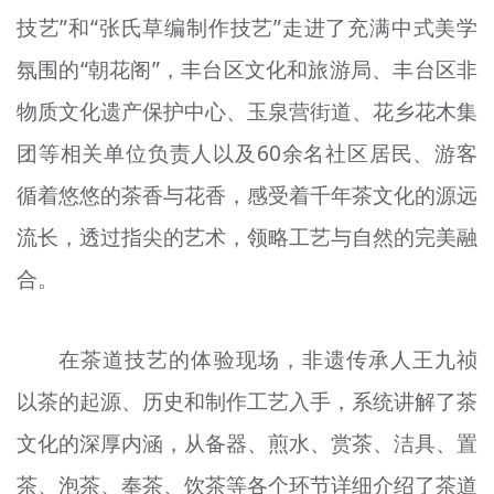
文明评论
技艺”和“张氏草编制作技艺”走进了充满中式美学
氛围的“朝花阁”，丰台区文化和旅游局、丰台区非
北京宣传文化引导基金
物质文化遗产保护中心、玉泉营街道、花乡花木集
宣传思想文化人才
团等相关单位负责人以及60余名社区居民、游客
专题
循着悠悠的茶香与花香，感受着千年茶文化的源远
+
流长，透过指尖的艺术，领略工艺与自然的完美融
资料库
合。
在茶道技艺的体验现场，非遗传承人王九祯
以茶的起源、历史和制作工艺入手，系统讲解了茶
文化的深厚内涵，从备器、煎水、赏茶、洁具、置
茶、泡茶、奉茶、饮茶等各个环节详细介绍了茶道