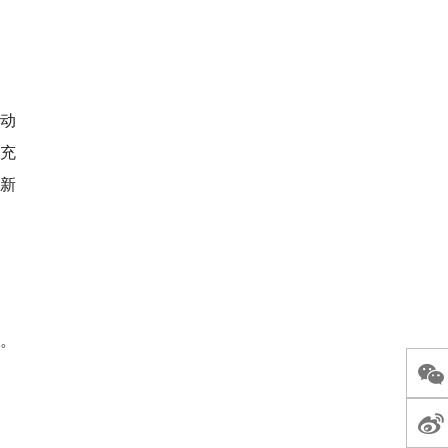
跳动
充
新
。