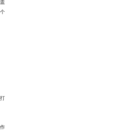
涵盖
个
打
工作