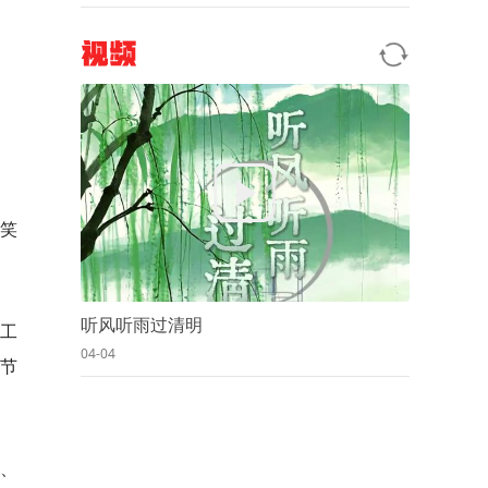
视频
笑
听风听雨过清明
工
04-04
上节
、