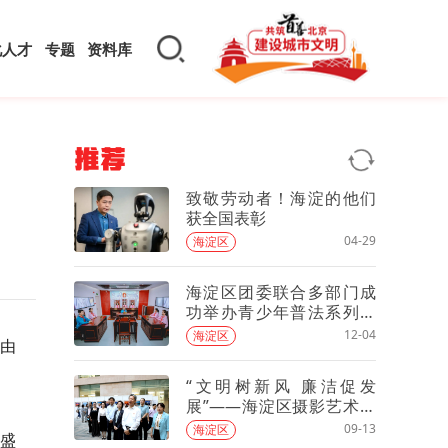
化人才
专题
资料库
推荐
致敬劳动者！海淀的他们
获全国表彰
04-29
海淀区
海淀区团委联合多部门成
功举办青少年普法系列活
动
12-04
海淀区
。由
“文明树新风 廉洁促发
展”——海淀区摄影艺术大
赛作品展开幕式举行
09-13
海淀区
盛