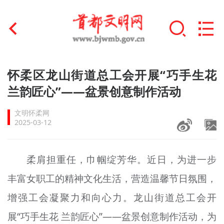
首页
怀柔区龙山街道总工会开展“巧手生花
+
兰韵匠心”——盆景创意制作活动
文明创建
文明怀柔网
文明实践
2025-03-12
+
文明培育
柔肩担重任，巾帼绽芳华。近日，为进一步
未成年人思想道德建设
丰富女职工的精神文化生活，营造温馨节日氛围，
+
榜样人物
增强工会凝聚力和向心力。龙山街道总工会开
身边好人
展“巧手生花 兰韵匠心”——盆景创意制作活动，为