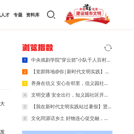
化人才
专题
资料库
浏览指数
中央戏剧学院“穿云箭”小队千人百村暑期实践：红色文化可感可触，文创“小楼”萌动山乡
1
【党群阵地@你|新时代文明实践】开营第四天｜执笔忆研学，动手探科学，解锁夏日多彩时光
2
养身在信义 安心在邻里，信义园社区立秋养生专场来啦
3
文明交通 安全出行，知义园社区开展电动车交通安全宣传活动
4
，大
【我在新时代文明实践站过暑假】贤王庄村开展“寻找赛博坦星球”青少年科普活动
5
文化同源话乡土 好物连心促交融，夏各庄镇团委开展京津冀红领巾夏令营乡土好物分享会
6
发