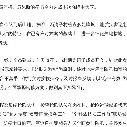
最严格、最果断的举措全力迎战本次强降雨天气。
带队到后山铺、东峪、西湾子村检查多处塘坝、地质灾害隐患
量大”的特征，在已有应对方案的基础上，进一步细化关键措施
防线。
线，全员到岗，全天值守，与村两委班子成员开会，针对此次
指示精神要求。以“眼见为实”为原则，核对本村应急防汛物资
手台不离手，做到实时接收指令，及时报备反馈；以“心中有数”
况，全面掌握转移方案，做到真正实际可行。
部集结抢险队伍，检查抢险队员在岗在村、抢险运输设备状态
员“专人专职”负责雨量报备工作，“全科农技员工作群”顺势
量；防疫卡口值守、河道巡护等相关人员全面参与防汛，关停乡