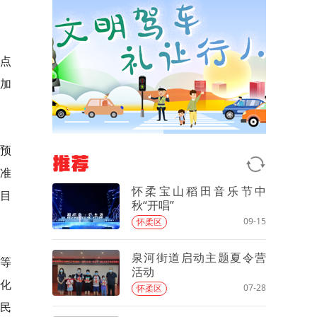
点
，加
预
推荐
的准
怀柔宝山稻田音乐节中
为目
秋“开唱”
09-15
怀柔区
泉河街道启动主题夏令营
等
活动
转化
07-28
怀柔区
村民