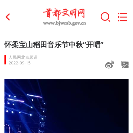
首页
怀柔宝山稻田音乐节中秋“开唱”
+
文明创建
人民网北京频道
2022-09-15
文明实践
+
文明培育
未成年人思想道德建设
+
榜样人物
身边好人