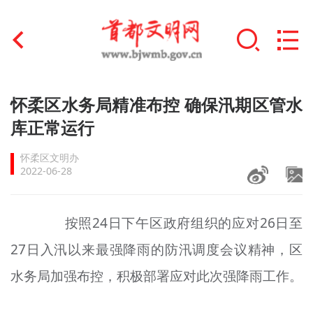
首页
怀柔区水务局精准布控 确保汛期区管水
+
库正常运行
文明创建
怀柔区文明办
文明实践
2022-06-28
+
文明培育
按照24日下午区政府组织的应对26日至
未成年人思想道德建设
27日入汛以来最强降雨的防汛调度会议精神，区
+
榜样人物
水务局加强布控，积极部署应对此次强降雨工作。
身边好人