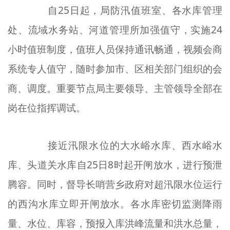
自25日起，局防汛值班室、各水库管理
文明评论
处、流域水务站、河道管理所加强值守，实施24
北京宣传文化引导基金
小时值班制度，值班人员保持通讯畅通，视频会商
宣传思想文化人才
系统专人值守，随时参加市、区相关部门组织的会
专题
商、调度。重要节点局主要领导、主管领导全部在
+
岗在位指挥调试。
资料库
接近汛限水位的大水峪水库、西水峪水
库、头道关水库自25日8时起开闸放水，进行预泄
腾容。同时，督导长哨营乡政府对超汛限水位运行
的西沟水库立即开闸放水。各水库密切监测降雨
量、水位、库容，预报入库洪峰流量和洪水总量，