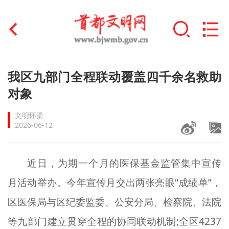
首页
我区九部门全程联动覆盖四千余名救助
+
对象
文明创建
文明怀柔
文明实践
2026-06-12
+
文明培育
近日，为期一个月的医保基金监管集中宣传
未成年人思想道德建设
月活动举办。今年宣传月交出两张亮眼“成绩单”，
+
榜样人物
区医保局与区纪委监委、公安分局、检察院、法院
身边好人
等九部门建立贯穿全程的协同联动机制;全区4237