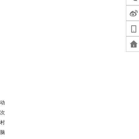
再动
一次
村
入脑