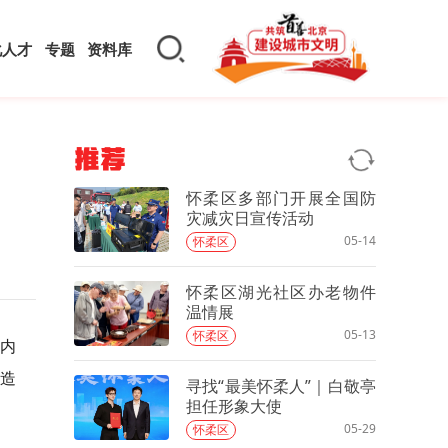
化人才
专题
资料库
推荐
怀柔区多部门开展全国防
灾减灾日宣传活动
05-14
怀柔区
怀柔区湖光社区办老物件
温情展
05-13
怀柔区
内
造
寻找“最美怀柔人”｜白敬亭
担任形象大使
05-29
怀柔区