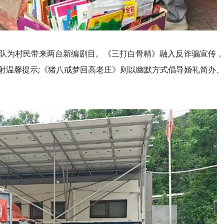
队为村民带来两台新编剧目。《三打白骨精》融入反诈骗宣传，
射温馨提示;《猪八戒梦回高老庄》则以幽默方式倡导婚礼简办