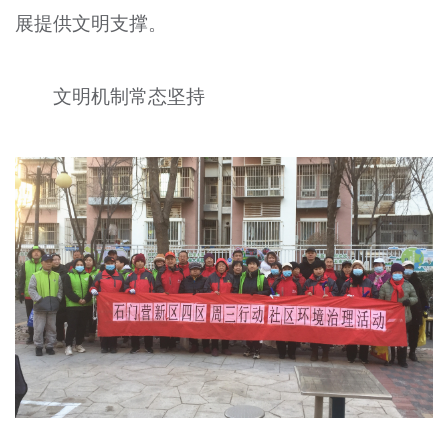
展提供文明支撑。
文明评论
北京宣传文化引导基金
文明机制常态坚持
宣传思想文化人才
专题
+
资料库