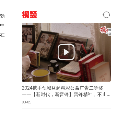
视频
勃勃
手中
素在
2024携手创城益起精彩公益广告二等奖
——【新时代，新雷锋】雷锋精神，不止
岁岁春三月（湖南广播电视台）
03-05