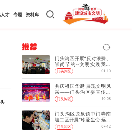
化人才
专题
资料库
推荐
门头沟区开展“反对浪费、
崇尚节约--文明实践我行
动”主题活动
01-10
门头沟区
共庆祖国华诞 展现文明风
采——门头沟区委宣传部
举办“我在新时代文明实践
10-08
门头沟区
头
中心过国庆”文艺汇演
门头沟区龙泉镇中门寺南
坡二区开展“珍爱生命 远离
毒品” 国际禁毒日宣传活动
07-12
门头沟区