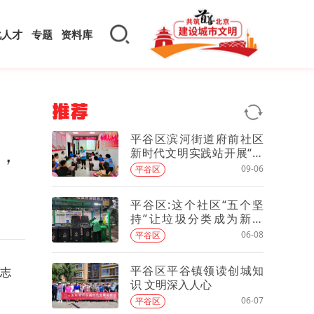
化人才
专题
资料库
推荐
平谷区滨河街道府前社区
，
新时代文明实践站开展“读
懂历史——故宫”全民阅读
09-06
平谷区
活动
平谷区:这个社区“五个坚
持”让垃圾分类成为新时
尚！
06-08
平谷区
平谷区平谷镇领读创城知
志
识 文明深入人心
06-07
平谷区