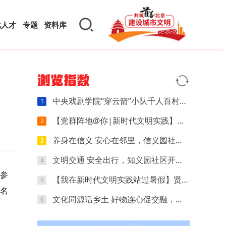
化人才
专题
资料库
浏览指数
中央戏剧学院“穿云箭”小队千人百村暑期实践：红色文化可感可触，文创“小楼”萌动山乡
1
【党群阵地@你|新时代文明实践】开营第四天｜执笔忆研学，动手探科学，解锁夏日多彩时光
2
养身在信义 安心在邻里，信义园社区立秋养生专场来啦
3
文明交通 安全出行，知义园社区开展电动车交通安全宣传活动
4
参
【我在新时代文明实践站过暑假】贤王庄村开展“寻找赛博坦星球”青少年科普活动
5
余名
文化同源话乡土 好物连心促交融，夏各庄镇团委开展京津冀红领巾夏令营乡土好物分享会
6