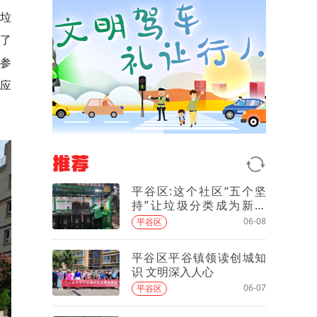
垃
了
参
对应
推荐
平谷区:这个社区“五个坚
持”让垃圾分类成为新时
尚！
06-08
平谷区
平谷区平谷镇领读创城知
识 文明深入人心
06-07
平谷区