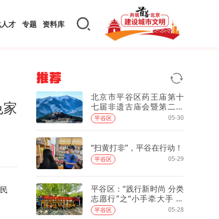
化人才
专题
资料库
推荐
北京市平谷区药王庙第十
色家
七届非遗古庙会暨第二届
香囊文化
05-30
平谷区
“扫黄打非”，平谷在行动！
05-29
平谷区
平谷区：“践行新时尚 分类
居民
志愿行”之“小手牵大手 共
筑绿色家园”主题活动
05-28
平谷区