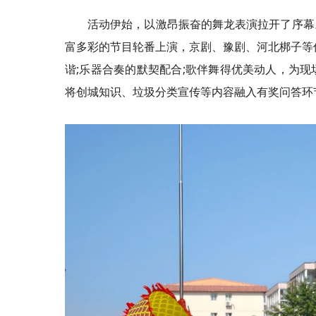
活动伊始，以激昂振奋的舞龙表演拉开了序幕
富多彩的节目轮番上演，京剧、豫剧、河北梆子等
谐;乐器合奏的默契配合;歌伴舞得优美动人，为
将创城知识、垃圾分类宣传等内容融入有奖问答环