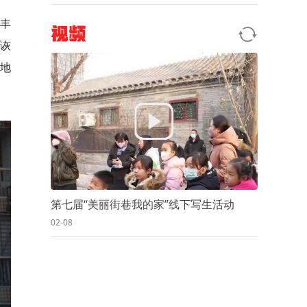
丰
视频
默诙
妙地
第七届“美丽街巷我的家”线下写生活动
02-08