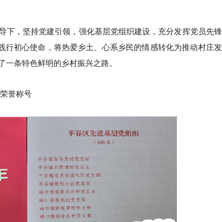
导下，坚持党建引领，强化基层党组织建设，充分发挥党员先锋
动践行初心使命，将热爱乡土、心系乡民的情感转化为推动村庄
了一条特色鲜明的乡村振兴之路。
织荣誉称号