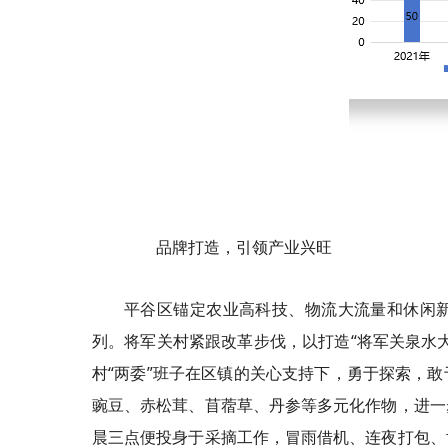
品牌打造，引领产业兴旺
平谷区锚定农业高科技、物流大流量和休闲
列。将军关村紧跟改革步伐，以打造“将军关泉水
村“两委”班子在区镇的关心支持下，勇于探索，
豌豆、赤松茸、苜蓿草、丹参等多元化作物，进一
晨三点便投身于采摘工作，冒雨借机、连夜打包、