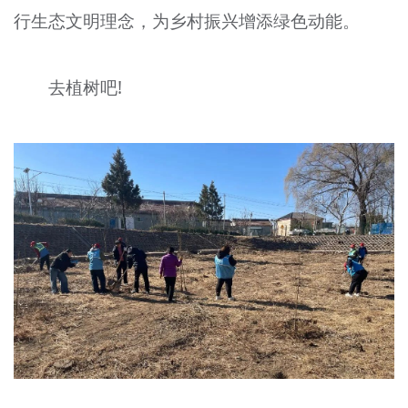
行生态文明理念，为乡村振兴增添绿色动能。
文明评论
北京宣传文化引导基金
去植树吧!
宣传思想文化人才
专题
+
资料库