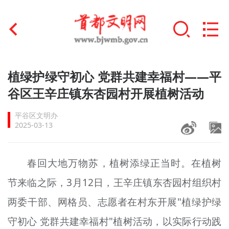
首页
植绿护绿守初心 党群共建幸福村——平
+
谷区王辛庄镇东杏园村开展植树活动
文明创建
平谷区文明办
文明实践
2025-03-13
+
文明培育
春回大地万物苏，植树添绿正当时。在植树
未成年人思想道德建设
节来临之际，3月12日，王辛庄镇东杏园村组织村
+
榜样人物
两委干部、网格员、志愿者在村东开展"植绿护绿
身边好人
守初心 党群共建幸福村"植树活动，以实际行动践