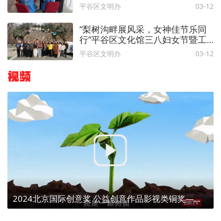
作活动
平谷区文明办
03-12
“梨树沟畔展风采，女神佳节乐同
行”平谷区文化馆三八妇女节暨工
会活动
平谷区文明办
03-12
视频
2024北京国际创意奖 公益创意作品影视类铜奖——【植树造林、点亮京津冀】植树为了什么？