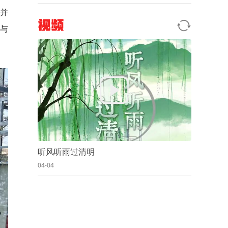
序并
视频
者与
听风听雨过清明
04-04