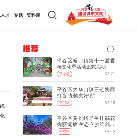
化人才
专题
资料库
推荐
平谷区峪口镇第十一届香
椿文化季活动正式启动
04-21
平谷区
平谷区大华山镇三链协同
打造“宠物友好镇”
04-18
平谷区
助练
文化
平谷区黄松峪野生杜鹃花
绚丽绽放 生态立乡绘就春
日“悬崖花海”奇观
04-15
平谷区