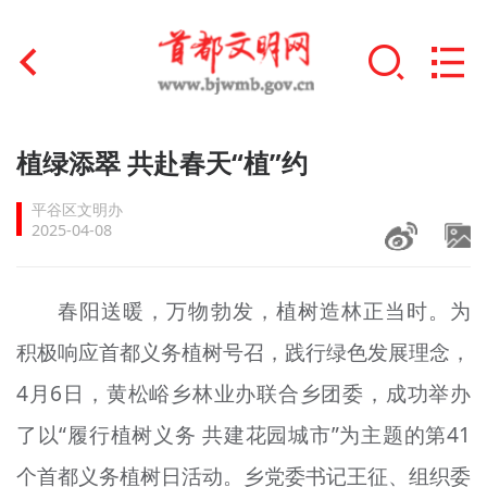
首页
植绿添翠 共赴春天“植”约
+
文明创建
平谷区文明办
2025-04-08
文明实践
+
文明培育
春阳送暖，万物勃发，植树造林正当时。为
积极响应首都义务植树号召，践行绿色发展理念，
未成年人思想道德建设
4月6日，黄松峪乡林业办联合乡团委，成功举办
+
榜样人物
了以“履行植树义务 共建花园城市”为主题的第41
身边好人
个首都义务植树日活动。乡党委书记王征、组织委