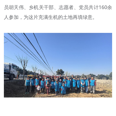
文明评论
员胡天伟、乡机关干部、志愿者、党员共计160余
人参加，为这片充满生机的土地再填绿意。
北京宣传文化引导基金
宣传思想文化人才
专题
+
资料库