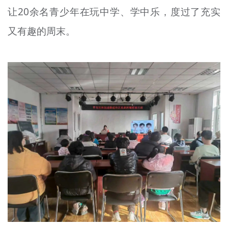
让20余名青少年在玩中学、学中乐，度过了充实
文明评论
又有趣的周末。
北京宣传文化引导基金
宣传思想文化人才
专题
+
资料库