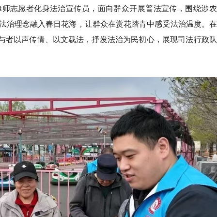
律师志愿者化身法治宣传员，面向群众开展普法宣传，围绕涉农
法治理念融入春日花海，让群众在赏花踏青中感受法治温度。在
参与者以声传情、以文载法，抒发法治为民初心，展现司法行政