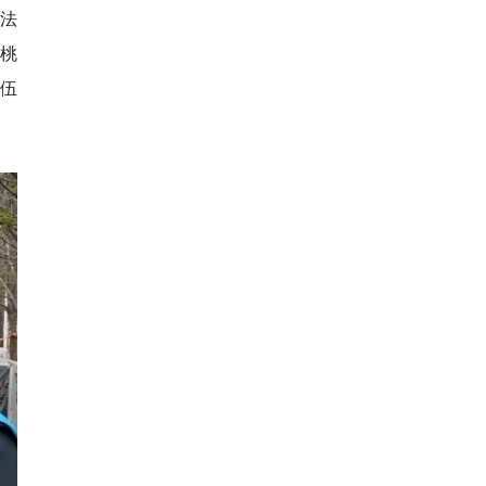
法
桃
队伍