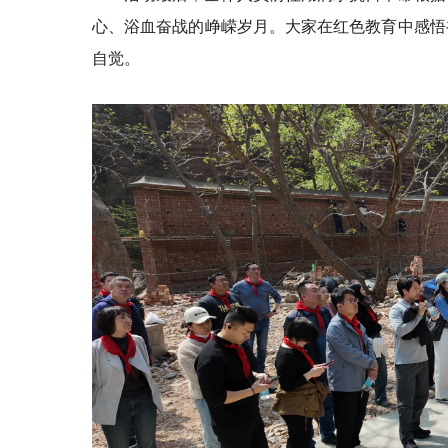
心、浴血奋战的峥嵘岁月。大家在红色教育中感悟
自觉。