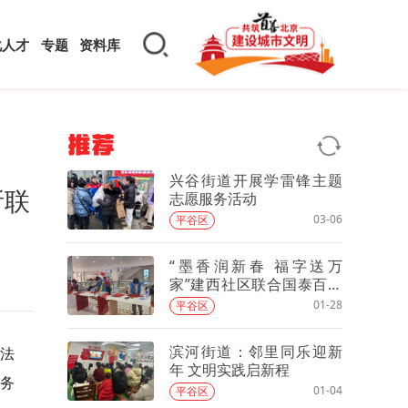
化人才
专题
资料库
推荐
兴谷街道开展学雷锋主题
所联
志愿服务活动
03-06
平谷区
“墨香润新春 福字送万
家”建西社区联合国泰百货
举办马年送福活动
01-28
平谷区
滨河街道：邻里同乐迎新
法
年 文明实践启新程
务
01-04
平谷区