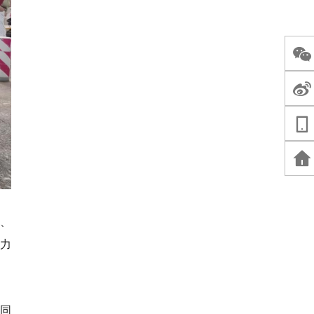
、
力
同