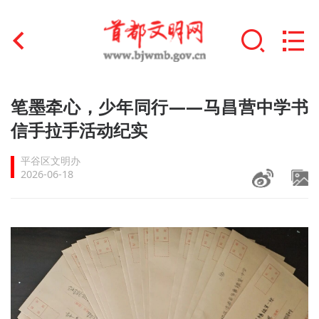
首页
笔墨牵心，少年同行——马昌营中学书
+
信手拉手活动纪实
文明创建
平谷区文明办
文明实践
2026-06-18
+
文明培育
未成年人思想道德建设
+
榜样人物
身边好人