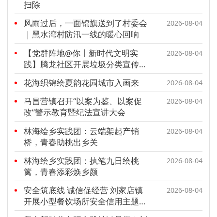
扫除
风雨过后，一面锦旗送到了村委会
2026-08-04
｜黑水湾村防汛一线的暖心回响
【党群阵地@你丨新时代文明实
2026-08-04
践】腾龙社区开展垃圾分类宣传活
动 助力文明城区建设
花海织锦绘夏韵花园城市入画来
2026-08-04
马昌营镇召开“以案为鉴、以案促
2026-08-04
改”警示教育暨纪法宣讲大会
林海绘乡实践团：云端架起产销
2026-08-04
桥，青春助桃出乡关
林海绘乡实践团：执笔九日绘桃
2026-08-04
篱，青春添彩焕乡颜
安全筑底线 诚信促经营 刘家店镇
2026-08-04
开展小型餐饮场所安全信用主题宣
讲活动