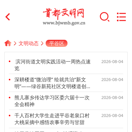
首页
平谷区
文明动态
+
文明创建
滨河街道文明实践活动一周热点速
2026-08-04
文明实践
览
深耕楼道“微治理” 绘就共治“新文
+
2026-08-04
文明培育
明”——绿谷新苑社区文明楼道创
建典型经验做法
未成年人思想道德建设
熊儿寨乡传达学习区委六届十一次
2026-08-04
全会精神
+
榜样人物
千人百村大学生走进平谷老泉口村
2026-08-04
大桃采摘中感悟农事辛劳与甘甜
身边好人