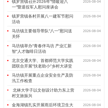
镇罗营镇召开2026年“情暖迎八
2026-08-04
文明评论
一”暨退役军人慰问座谈会
镇罗营镇各村开展八一建军节慰问
2026-08-04
北京宣传文化引导基金
活动
宣传思想文化人才
马坊镇主要领导带队“八一”慰问送
2026-08-04
关怀
专题
马坊镇举办“青春伴马坊 产业汇新
2026-08-04
+
智”人才咖啡日活动
资料库
北京交通大学、首都师范大学实践
2026-08-04
团联合开展“扶老助小”乡村大讲堂
马坊镇开展重点企业安全生产及防
2026-08-04
汛工作检查
北林大学子以文创设计助力东上营
2026-08-04
村文旅振兴
金海湖镇扎实开展雨后环境卫生大
2026-08-04