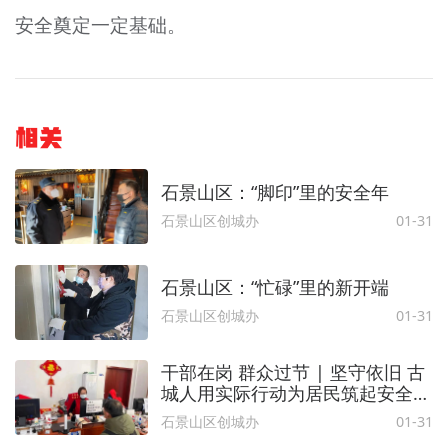
安全奠定一定基础。
相关
石景山区：“脚印”里的安全年
石景山区创城办
01-31
石景山区：“忙碌”里的新开端
石景山区创城办
01-31
干部在岗 群众过节 | 坚守依旧 古
城人用实际行动为居民筑起安全防
线，让您安心过节！
石景山区创城办
01-31