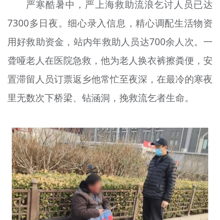
严寒酷暑中，严上海救助流浪乞讨人员已达
7300多日夜。细心录入信息，精心调配生活物资
用好救助资金，站内年救助人员达700余人次。一
聋哑老人在医院急救，他为老人换衣裤擦粪便，安
置滞留人员订票返乡他常忙至夜深，在最冷的寒夜
里无数次下桥梁、钻涵洞，挽救流乞者生命。