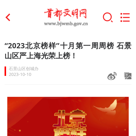
首页
“2023北京榜样”十月第一周周榜 石景
+
山区严上海​光荣上榜！​
文明创建
石景山区创城办
文明实践
2023-10-10
+
文明培育
未成年人思想道德建设
+
榜样人物
身边好人