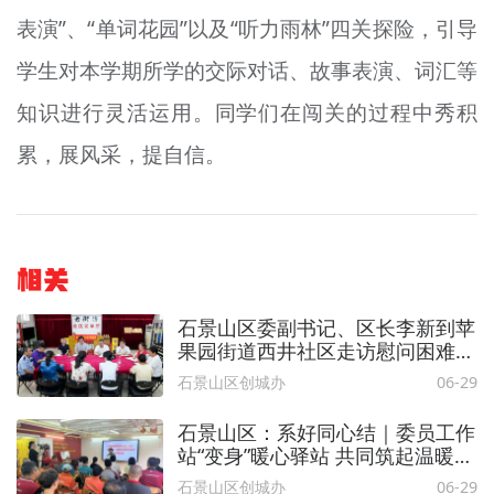
表演”、“单词花园”以及“听力雨林”四关探险，引导
学生对本学期所学的交际对话、故事表演、词汇等
知识进行灵活运用。同学们在闯关的过程中秀积
累，展风采，提自信。
相关
石景山区委副书记、区长李新到苹
果园街道西井社区走访慰问困难党
员和社区一线工作人员
石景山区创城办
06-29
石景山区：系好同心结｜委员工作
站“变身”暖心驿站 共同筑起温暖
的“家”
石景山区创城办
06-29