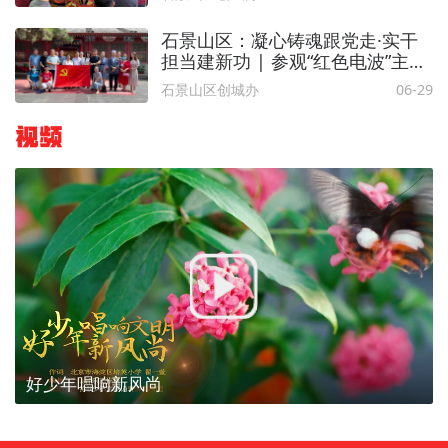
石景山区：凝心铸魂跟党走·实干
担当建新功 | 参观“红色电波”主题
展 追忆新中国成立初期辉煌历程
石景山区创城办
06-29
视频
好少年唱响新风尚