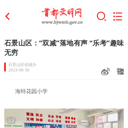
首页
石景山区：“双减”落地有声 “乐考”趣味
+
无穷
文明创建
石景山区创城办
文明实践
2023-06-30
+
文明培育
海特花园小学
未成年人思想道德建设
+
榜样人物
身边好人