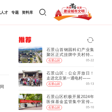
化人才
专题
资料库
推荐
石景山首钢园科幻产业集
聚区正式挂牌中关村特色
产业园
05-22
石景山区
石景山区：公众开放日！
走进北京第一通电村——
05-13
石景山区
共同
石景山区积极开展2024年
医保基金监管集中宣传月
活动
05-10
石景山区