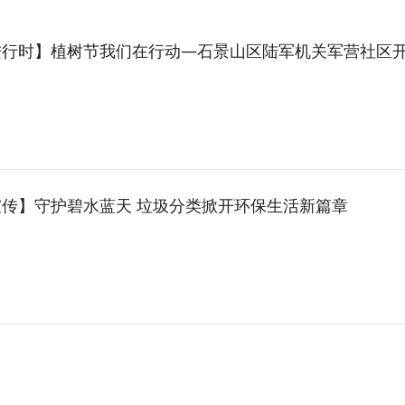
时】植树节我们在行动—石景山区陆军机关军营社区开展3·12植树节绿地大扫除
传】守护碧水蓝天 垃圾分类掀开环保生活新篇章