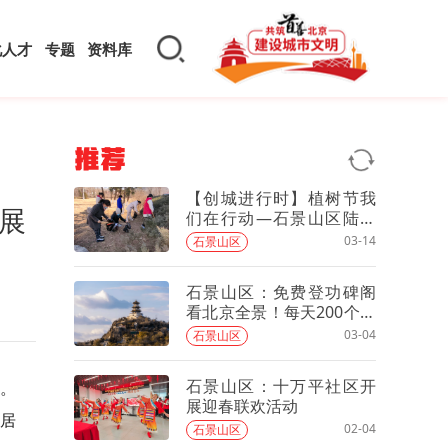
化人才
专题
资料库
推荐
【创城进行时】植树节我
展
们在行动—石景山区陆军
机关军营社区开展3·12植
03-14
石景山区
树节绿地大扫除活动
石景山区：免费登功碑阁
看北京全景！每天200个名
额，先到先得——
03-04
石景山区
石景山区：十万平社区开
动。
展迎春联欢活动
居
02-04
石景山区