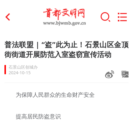
首页
普法联盟 | “盗”此为止！石景山区金顶
+
街街道开展防范入室盗窃宣传活动
文明创建
石景山区创城办
文明实践
2024-10-15
+
文明培育
为保障人民群众的生命财产安全
未成年人思想道德建设
+
榜样人物
提高居民防盗意识
身边好人