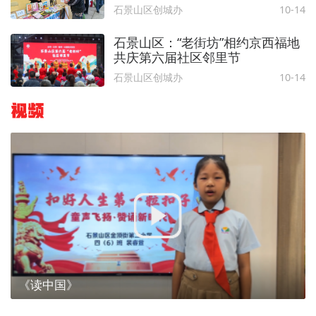
大处图书市集活动
石景山区创城办
10-14
石景山区：“老街坊”相约京西福地
共庆第六届社区邻里节
石景山区创城办
10-14
视频
《读中国》