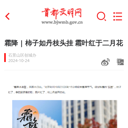
首页
霜降 | 柿子如丹枝头挂 霜叶红于二月花
+
文明创建
石景山区创城办
2024-10-24
文明实践
+
文明培育
未成年人思想道德建设
+
榜样人物
身边好人