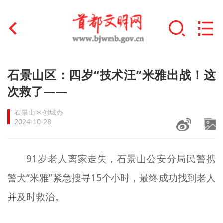
首页
石景山区：四岁“技术汪”米雅出战！这
+
次救了——
文明创建
石景山区创城办
文明实践
2024-10-28
+
文明培育
91岁老人离家走失，石景山公安分局民警携
未成年人思想道德建设
警犬“米雅”紧急搜寻15个小时，最终成功找到老人
+
榜样人物
并及时救治。
身边好人