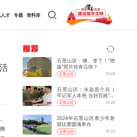
化人才
专题
资料库
推荐
石景山区：咦，变了！“绝
活
版”照片你有几张？
10-24
石景山区
石景山区：永远是个兵 |
牢记军人本色 当好百姓“健
康守门人”
10-24
石景山区
2024年石景山区青少年射
动。
箭比赛圆满举办
烧
10-23
石景山区