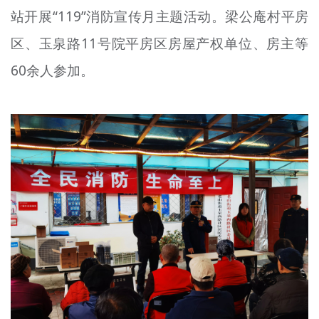
站开展“119”消防宣传月主题活动。梁公庵村平房
文明评论
区、玉泉路11号院平房区房屋产权单位、房主等
北京宣传文化引导基金
60余人参加。
宣传思想文化人才
专题
+
资料库