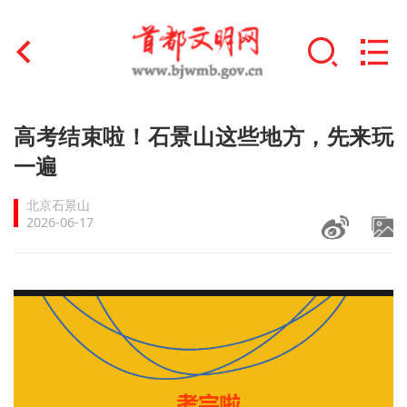
首页
高考结束啦！石景山这些地方，先来玩
+
一遍
文明创建
北京石景山
文明实践
2026-06-17
+
文明培育
未成年人思想道德建设
+
榜样人物
身边好人