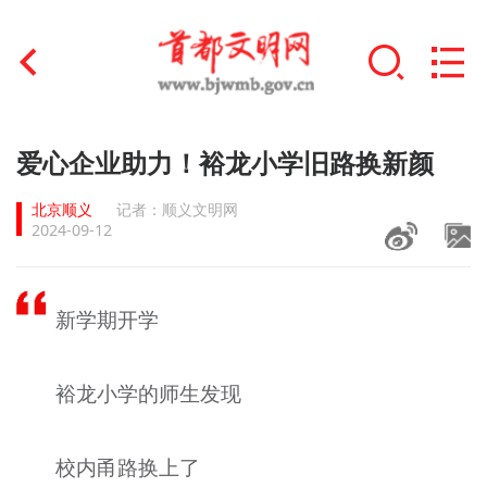
首页
爱心企业助力！裕龙小学旧路换新颜
+
文明创建
北京顺义
记者：顺义文明网
2024-09-12
文明实践
+
文明培育
新学期开学
未成年人思想道德建设
裕龙小学的师生发现
+
榜样人物
身边好人
校内甬路换上了