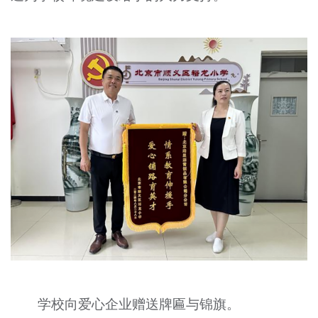
学校向爱心企业赠送牌匾与锦旗。