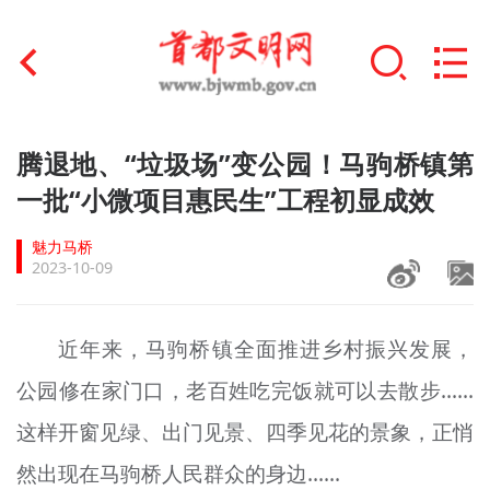
首页
腾退地、“垃圾场”变公园！马驹桥镇第
+
一批“小微项目惠民生”工程初显成效
文明创建
魅力马桥
文明实践
2023-10-09
+
文明培育
近年来，马驹桥镇全面推进乡村振兴发展，
未成年人思想道德建设
公园修在家门口，老百姓吃完饭就可以去散步……
+
榜样人物
这样开窗见绿、出门见景、四季见花的景象，正悄
身边好人
然出现在马驹桥人民群众的身边……