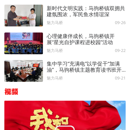
新时代文明实践：马驹桥镇双拥共
建氛围浓，军民鱼水情谊深
魅力马桥
09-26
心理健康伴成长，马驹桥镇开
展“星光自护课程进校园”活动
魅力马桥
09-22
集中学习“充满电”以学促干“加满
油”，马驹桥镇主题教育读书班开
班
魅力马桥
09-21
视频