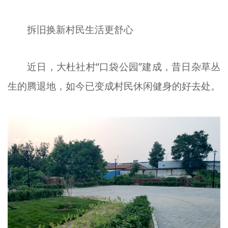
文明评论
拆旧换新村民生活更舒心
北京宣传文化引导基金
宣传思想文化人才
近日，大杜社村“口袋公园”建成，昔日杂草丛
专题
生的腾退地，如今已变成村民休闲健身的好去处。
+
资料库