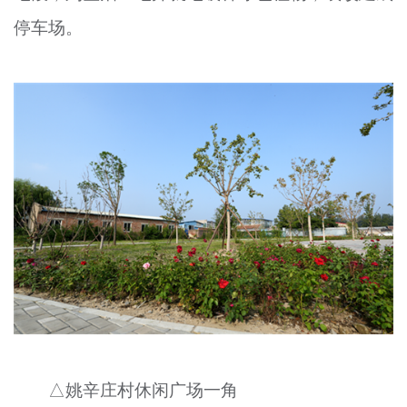
停车场。
△姚辛庄村休闲广场一角