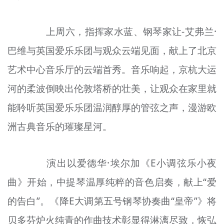
文明评论
上周六，指挥家水蓝、钢琴家让-艾弗兰·
北京宣传文化引导基金
巴维与英国爱乐乐团与观众云端见面，献上了北京
宣传思想文化人才
艺术中心音乐厅的云端首秀。音乐响起，京杭大运
专题
河的柔波倒映出伦敦塔桥的壮美，让观众在家里就
+
能聆听英国爱乐乐团温润醇厚的管弦之声，漫游欧
资料库
洲古典音乐的璀璨星河。
演出以爱德华·埃尔加《E小调弦乐小夜
曲》开始，中提琴温厚纯粹的音色启奏，献上“爱
的告白”。《降E大调第五号钢琴协奏曲“皇帝”》将
贝多芬炉火纯青的作曲技术彰显得淋漓尽致，恢弘