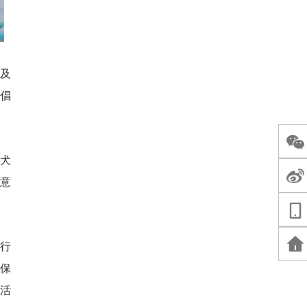
以及
犬倡
养犬
犬意
明行
保
活