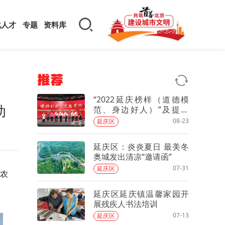
化人才
专题
资料库
推荐
“2022延庆榜样（道德模
动
范、身边好人）”及提名
奖、特别奖揭晓
08-23
延庆区
延庆区：炎炎夏日 最美冬
奥城发出清凉“邀请函”
07-31
延庆区
农
延庆区延庆镇温馨家园开
展残疾人书法培训
07-13
延庆区