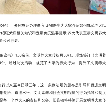
公约》、介绍狗证办理事宜;宠物医生为大家介绍如何规范养犬
介绍狂犬病相关知识和定期免疫温馨提示;养犬代表宣读文明养
者和践行者。
倡议书》130余份、文明养犬宣传折页50张、现场签订《文明
00个。通过此次活动，规范了大家的养犬行为，提升了文明养
布施行以来至今已满三年，这一条例法规的颁布是引导和促进文
想觉悟、道德水平、文明素养和社会文明程度的行为指导和制度
是每一个养犬人的责任和义务。旧县镇将持续开展文明养犬宣传