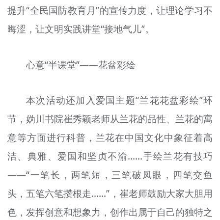
提升“全民国防教育月”的宣传力度，让理论学习不
晦涩，让文明实践讲堂“接地气儿”。
心意“半课堂”——花盆彩绘
本次活动还加入爱国主题“兰花花盆彩绘”环
节，妫川书院崔秀颖老师从兰花的品性、兰花的寓
意等方面进行科普，兰花在中国文化中象征着高
洁、典雅、爱国和坚贞不渝……手绘兰花有技巧
——“一笔长，两笔短，三笔破凤眼，四笔交鱼
头，五笔六笔攒根走……”，崔老师鼓励大家大胆用
色，发挥创意和想象力，创作出属于自己的独特之