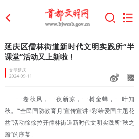
首页
延庆区儒林街道新时代文明实践所“半
+
课堂”活动又上新啦！
文明创建
文明延庆
文明实践
2024-09-11
+
文明培育
一卷秋风，一夜新凉，一树金蝉，一叶知
未成年人思想道德建设
秋。“‘全民国防教育月’宣传宣讲+彩绘爱国主题花
+
榜样人物
盆”活动徐徐拉开儒林街道新时代文明实践所“秋之
身边好人
篇”的序幕。