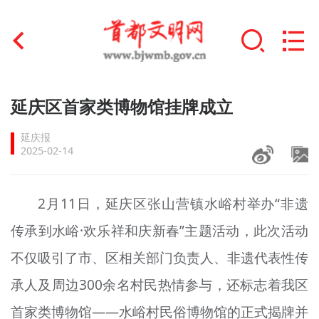
首页
延庆区首家类博物馆挂牌成立
+
文明创建
延庆报
2025-02-14
文明实践
+
文明培育
2月11日，延庆区张山营镇水峪村举办“非遗
传承到水峪·欢乐祥和庆新春”主题活动，此次活动
未成年人思想道德建设
不仅吸引了市、区相关部门负责人、非遗代表性传
+
榜样人物
承人及周边300余名村民热情参与，还标志着我区
身边好人
首家类博物馆——水峪村民俗博物馆的正式揭牌并